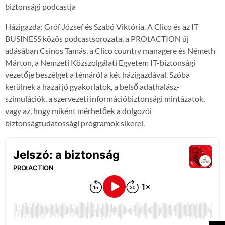
biztonsági podcastja
Házigazda: Gróf József és Szabó Viktória. A Clico és az IT
BUSINESS közös podcastsorozata, a PROtACTION új
adásában Csinos Tamás, a Clico country managere és Németh
Márton, a Nemzeti Közszolgálati Egyetem IT-biztonsági
vezetője beszélget a témáról a két házigazdával. Szóba
kerülnek a hazai jó gyakorlatok, a belső adathalász-
szimulációk, a szervezeti információbiztonsági mintázatok,
vagy az, hogy miként mérhetőek a dolgozói
biztonságtudatossági programok sikerei.